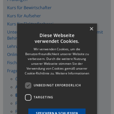
Kurs für Bewirtschafter
Kurs für Aufseher
Kurs für Elektrofischerei
×
Unterweisung Kinder/Jugendliche u. Personen mit
Diese Webseite
Behinderung
verwendet Cookies.
Lehrunterlagen zur Fischerprüfung
Wir verwenden Cookies, um die
Onlinekurs–Videothek
Benutzerfreundlichkeit unserer Website zu
verbessern. Durch die weitere Nutzung
Fischquiz
unserer Webseite stimmen Sie der
Verwendung von Cookies gemäß unserer
Fragentrainer
Cookie-Richtlinie zu.
Weitere Informationen
Ökologie
UNBEDINGT ERFORDERLICH
Angelkunde
Bewirtschaftung und Bodensee
TARGETING
Fischerei- und Bodenseefischereigesetz
Fischkunde
SPEICHERN & SCHLIESSEN