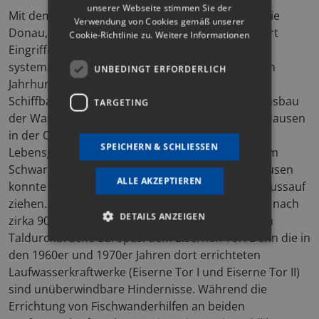
unserer Webseite stimmen Sie der
Mit dem Aufkommen der Industrialisierung hat die
Verwendung von Cookies gemäß unserer
Donau, wie viele andere Flussläufe auch, vermehrt
Cookie-Richtlinie zu.
Weitere Informationen
Eingriffe durch den Menschen erfahren. Die
systematischen Flussregulierungen ab dem 19ten
UNBEDINGT ERFORDERLICH
Jahrhundert, mit dem Ziel der durchgehenden
Schiffbarmachung des Donaustroms, und der Ausbau
TARGETING
der Wasserkraft haben dazu geführt, dass dem Hausen
in der Oberen und Mittleren Donau jegliche
SPEICHERN & SCHLIESSEN
Lebensgrundlage genommen wurde. Der aus dem
Schwarzen Meer in die Donau einwandernde Hausen
ALLE AKZEPTIEREN
konnte einst über 2.000 Kilometer ungehindert flussauf
ziehen. Heutzutage endet seine Laichwanderung nach
DETAILS ANZEIGEN
zirka 900 Kilometern in einem der imposantesten
Taldurchbrüche Europas: dem Eisernen Tor. Denn die in
den 1960er und 1970er Jahren dort errichteten
Laufwasserkraftwerke (Eiserne Tor I und Eiserne Tor II)
Unbedingt erforderlich
Targeting
sind unüberwindbare Hindernisse. Während die
Unbedingt erforderliche Cookies ermöglichen
Errichtung von Fischwanderhilfen an beiden
wesentliche Kernfunktionen der Website wie die