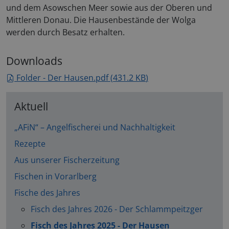
verwende
und dem Asowschen Meer sowie aus der Oberen und
Einwilli
für Besu
Mittleren Donau. Die Hausenbestände der Wolga
speicher
werden durch Besatz erhalten.
Banner v
Script.c
ordnung
funktion
Downloads
Folder - Der Hausen.pdf
(
431.2 KB
)
Aktuell
„AFiN“ – Angelfischerei und Nachhaltigkeit
Anbieter
/
Rezepte
Name
Ablaufdatum
Beschrei
Domäne
Aus unserer Fischerzeitung
_ga
2 Jahre
This cook
Google LLC
name is
lfvbg.at
Fischen in Vorarlberg
associat
with Goo
Fische des Jahres
Universa
Analytics
which is 
Fisch des Jahres 2026 - Der Schlammpeitzger
significan
update t
Fisch des Jahres 2025 - Der Hausen
Google's