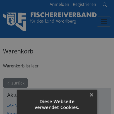
Anmelden
Registrieren
Warenkorb
Warenkorb ist leer
zurück
×
Aktuell
Diese Webseite
„AFiN“ – Angelfischerei und Nachhaltigkeit
verwendet Cookies.
Rezepte