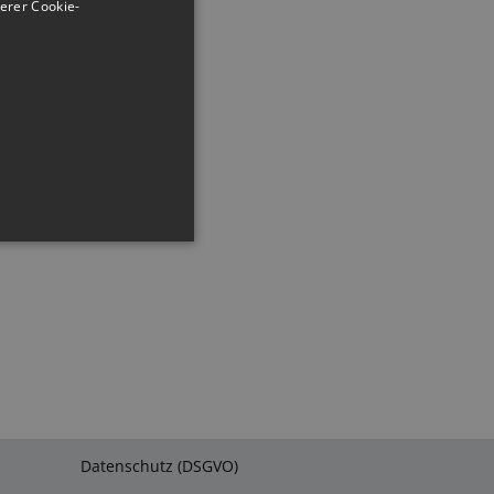
erer Cookie-
ng und die
t werden.
ember visitor cookie
.com cookie banner to work
Datenschutz (DSGVO)