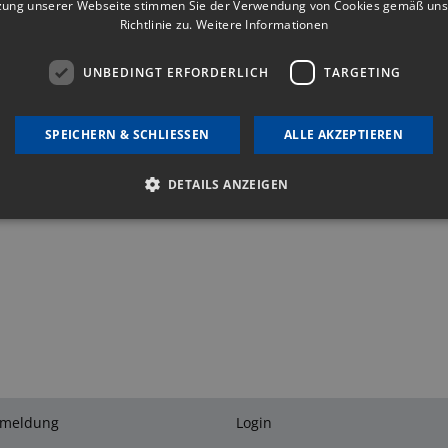
zung unserer Webseite stimmen Sie der Verwendung von Cookies gemäß uns
Richtlinie zu.
Weitere Informationen
UNBEDINGT ERFORDERLICH
TARGETING
SPEICHERN & SCHLIESSEN
ALLE AKZEPTIEREN
DETAILS ANZEIGEN
Unbedingt erforderlich
Targeting
okies ermöglichen wesentliche Kernfunktionen der Website wie die Benutzeranmeldu
 unbedingt erforderlichen Cookies kann die Website nicht ordnungsgemäß verwende
bieter
/
Ablaufdatum
Beschreibung
omäne
4 Wochen 2
This cookie is used by Cookie-Script.com service to rem
okieScript
Tage
consent preferences. It is necessary for Cookie-Script
vbg.at
properly.
nmeldung
Login
vbg.at
Session
Plone Language negotiation