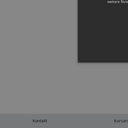
weitere Nut
Unbedingt erforderliche Co
Kontoverwaltung. Ohne die
An
Name
D
CookieScriptConsent
Co
lf
Kontakt
Kursa
I18N_LANGUAGE
lf