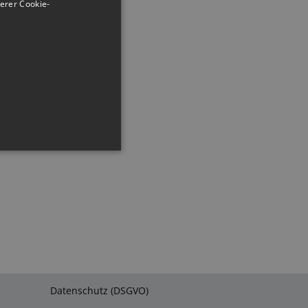
erer Cookie-
ng und die
t werden.
ember visitor cookie
.com cookie banner to work
Datenschutz (DSGVO)