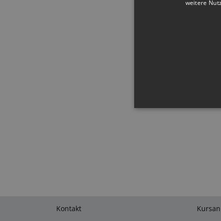
weitere Nut
Anmelden
Schwierigkei
Benutzerkont
Unbedingt erforderliche Co
Kontoverwaltung. Ohne die
An
Name
D
CookieScriptConsent
Co
lf
Kontakt
Kursa
I18N_LANGUAGE
lf