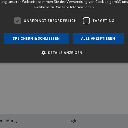
zung unserer Webseite stimmen Sie der Verwendung von Cookies gemäß uns
Richtlinie zu.
Weitere Informationen
UNBEDINGT ERFORDERLICH
TARGETING
ten mit dem Anmelden?
Hilfe erhalten
.
SPEICHERN & SCHLIESSEN
ALLE AKZEPTIEREN
o benötigt?
Hier registrieren
.
DETAILS ANZEIGEN
Unbedingt erforderlich
Targeting
okies ermöglichen wesentliche Kernfunktionen der Website wie die Benutzeranmeldu
 unbedingt erforderlichen Cookies kann die Website nicht ordnungsgemäß verwende
bieter
/
Ablaufdatum
Beschreibung
omäne
4 Wochen 2
This cookie is used by Cookie-Script.com service to rem
okieScript
Tage
consent preferences. It is necessary for Cookie-Script
vbg.at
properly.
nmeldung
Login
vbg.at
Session
Plone Language negotiation