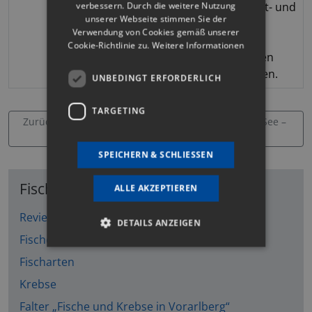
verbessern. Durch die weitere Nutzung
gefischt werden. Ost- und
unserer Webseite stimmen Sie der
Westseite
Verwendung von Cookies gemäß unserer
(schilfbewachsenen
Cookie-Richtlinie zu.
Weitere Informationen
Schmalseiten) dürfen
nicht befischt werden.
UNBEDINGT ERFORDERLICH
TARGETING
Zurück: Bregenzerach 9 –
Weiter: Brüllender See –
Revier 17
Revier 114
SPEICHERN & SCHLIESSEN
Fischerei
ALLE AKZEPTIEREN
Reviereinteilung
DETAILS ANZEIGEN
Fischereimöglichkeiten
Fischarten
Unbedingt erforderlich
Targeting
Krebse
Unbedingt erforderliche Cookies ermöglichen
Falter „Fische und Krebse in Vorarlberg“
wesentliche Kernfunktionen der Website wie die