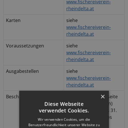
www.fischereiverein-
rheindelta.at
Karten
siehe
www.fischereiverein-
rheindelta.at
Voraussetzungen
siehe
www.fischereiverein-
rheindelta.at
Ausgabestellen
siehe
www.fischereiverein-
rheindelta.at
×
Beschreibung
An der Nord- & Ostseite
Diese Webseite
(Bereich Liegewiesen)
verwendet Cookies.
darf vom 01. Mai bis 31.
August (während des
Wir verwenden Cookies, um die
Badebetriebs) nicht
Benutzerfreundlichkeit unserer Website zu