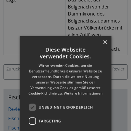
Bolgenach von der
Dammkrone des
Bolgenachstaudammes
bis zur Völkenbrücke mit
allen Zuflüssen,
×
ausgenommen das
Revier 26. Lechnerbach.
Diese Webseite
verwendet Cookies.
Wir verwenden Cookies, um die
Zurück: Bolgenach 1 – Revier
Weiter: Bolgenach 3 – Revier
Benutzerfreundlichkeit unserer Website zu
23
25
verbessern. Durch die weitere Nutzung
unserer Webseite stimmen Sie der
Verwendung von Cookies gemäß unserer
Cookie-Richtlinie zu.
Weitere Informationen
Fischerei
UNBEDINGT ERFORDERLICH
Reviereinteilung
Fischereimöglichkeiten
TARGETING
Fischarten