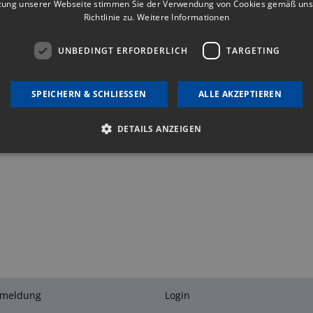
zung unserer Webseite stimmen Sie der Verwendung von Cookies gemäß uns
Richtlinie zu.
Weitere Informationen
UNBEDINGT ERFORDERLICH
TARGETING
SPEICHERN & SCHLIESSEN
ALLE AKZEPTIEREN
DETAILS ANZEIGEN
Unbedingt erforderlich
Targeting
okies ermöglichen wesentliche Kernfunktionen der Website wie die Benutzeranmeldu
 unbedingt erforderlichen Cookies kann die Website nicht ordnungsgemäß verwende
bieter
/
Ablaufdatum
Beschreibung
omäne
4 Wochen 2
This cookie is used by Cookie-Script.com service to rem
okieScript
Tage
consent preferences. It is necessary for Cookie-Script
vbg.at
properly.
nmeldung
Login
vbg.at
Session
Plone Language negotiation