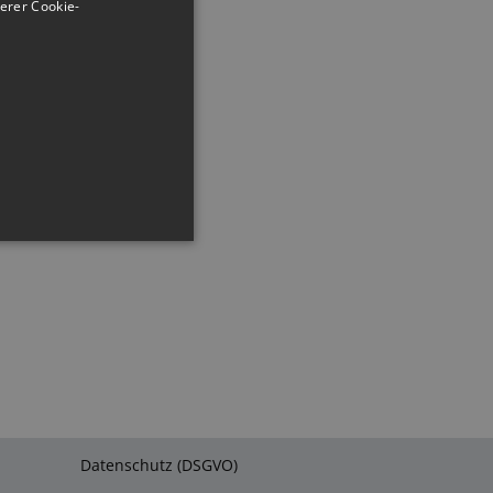
erer Cookie-
ng und die
t werden.
ember visitor cookie
.com cookie banner to work
Datenschutz (DSGVO)