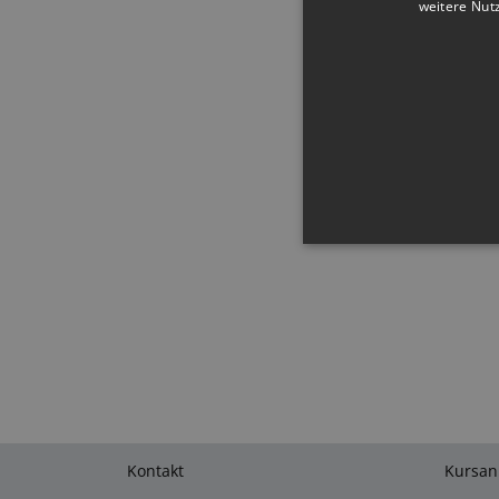
weitere Nut
Unbedingt erforderliche Co
Kontoverwaltung. Ohne die
An
Name
D
CookieScriptConsent
Co
lf
Kontakt
Kursa
I18N_LANGUAGE
lf